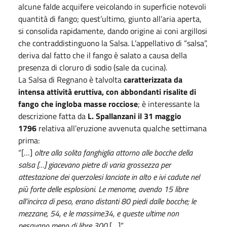
alcune falde acquifere veicolando in superficie notevoli
quantità di fango; quest’ultimo, giunto all’aria aperta,
si consolida rapidamente, dando origine ai coni argillosi
che contraddistinguono la Salsa. L’appellativo di “salsa”,
deriva dal fatto che il fango è salato a causa della
presenza di cloruro di sodio (sale da cucina).
La Salsa di Regnano è talvolta
caratterizzata da
intensa attività eruttiva, con abbondanti risalite di
fango che ingloba masse rocciose
; è interessante la
descrizione fatta da
L. Spallanzani il 31 maggio
1796
relativa all’eruzione avvenuta qualche settimana
prima:
“[…]
oltre alla solita fanghiglia attorno alle bocche della
salsa […] giacevano pietre di varia grossezza per
attestazione dei querzolesi lanciate in alto e ivi cadute nel
più forte delle esplosioni. Le menome, avendo 15 libre
all’incirca di peso, erano distanti 80 piedi dalle bocche; le
mezzane, 54, e le massime34, e queste ultime non
pesavano meno di libre 300
[…]”.