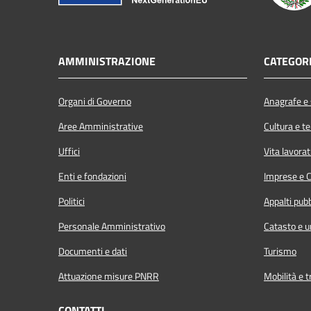
AMMINISTRAZIONE
CATEGORI
Organi di Governo
Anagrafe e s
Aree Amministrative
Cultura e t
Uffici
Vita lavorat
Enti e fondazioni
Imprese e 
Politici
Appalti pubb
Personale Amministrativo
Catasto e u
Documenti e dati
Turismo
Attuazione misure PNRR
Mobilità e t
CONTATTI