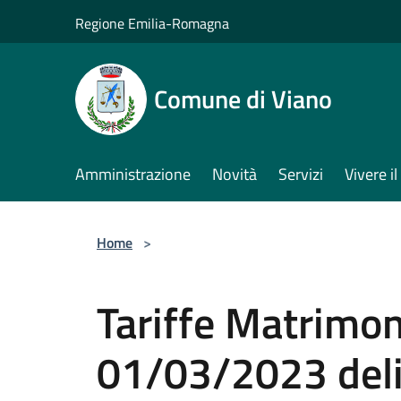
Salta al contenuto principale
Regione Emilia-Romagna
Comune di Viano
Amministrazione
Novità
Servizi
Vivere 
Home
>
Tariffe Matrimoni
01/03/2023 deli