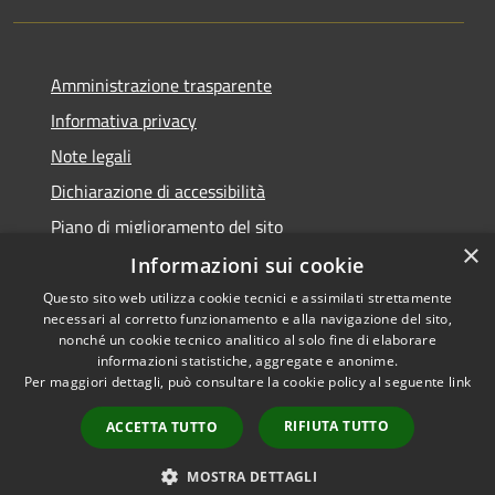
Amministrazione trasparente
Informativa privacy
Note legali
Dichiarazione di accessibilità
Piano di miglioramento del sito
×
Informazioni sui cookie
Questo sito web utilizza cookie tecnici e assimilati strettamente
necessari al corretto funzionamento e alla navigazione del sito,
RSS
Copyright © 2026 • Comune di
nonché un cookie tecnico analitico al solo fine di elaborare
Accessibilità
informazioni statistiche, aggregate e anonime.
Viano • Powered by
Per maggiori dettagli, può consultare la cookie policy al seguente
link
Privacy
Municipium
Accesso
•
Cookie
redazione
RIFIUTA TUTTO
ACCETTA TUTTO
Mappa del sito
Feedback Accessibilità
MOSTRA DETTAGLI