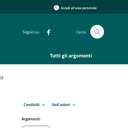
Accedi all'area personale
Seguici su
Cerca
Tutti gli argomenti
tà
Condividi
Vedi azioni
Argomenti: