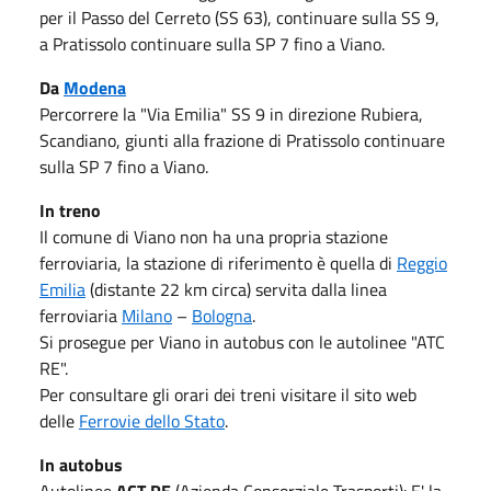
per il Passo del Cerreto (SS 63), continuare sulla SS 9,
a Pratissolo continuare sulla SP 7 fino a Viano.
Da
Modena
Percorrere la "Via Emilia" SS 9 in direzione Rubiera,
Scandiano, giunti alla frazione di Pratissolo continuare
sulla SP 7 fino a Viano.
In treno
Il comune di Viano non ha una propria stazione
ferroviaria, la stazione di riferimento è quella di
Reggio
Emilia
(distante 22 km circa) servita dalla linea
ferroviaria
Milano
–
Bologna
.
Si prosegue per Viano in autobus con le autolinee "ATC
RE".
Per consultare gli orari dei treni visitare il sito web
delle
Ferrovie dello Stato
.
In autobus
Autolinee
ACT RE
(Azienda Consorziale Trasporti): E' la