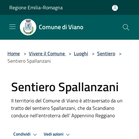
Salta al contenuto principale
Regione Emilia-Romagna
Comune di Viano
Home
>
Vivere il Comune
>
Luoghi
>
Sentiero
>
Sentiero Spallanzani
Sentiero Spallanzani
Il territorio del Comune di Viano è attraversato da un
tratto del sentiero Spallanzani, che da Scandiano
conduce nell’entroterra dell’ Appennino Reggiano
Condividi
Vedi azioni