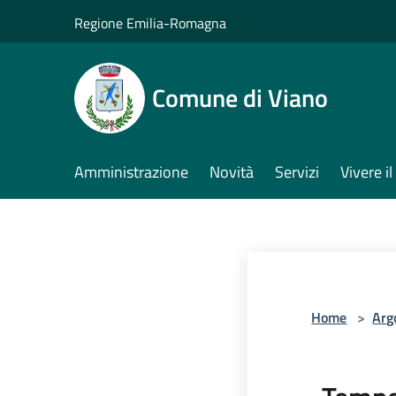
Salta al contenuto principale
Regione Emilia-Romagna
Comune di Viano
Amministrazione
Novità
Servizi
Vivere 
Home
>
Arg