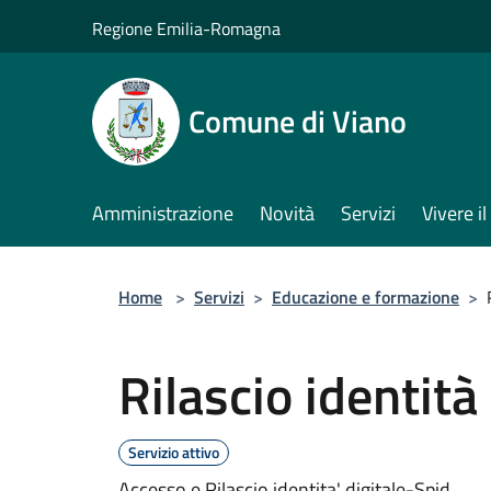
Salta al contenuto principale
Regione Emilia-Romagna
Comune di Viano
Amministrazione
Novità
Servizi
Vivere 
Home
>
Servizi
>
Educazione e formazione
>
Rilascio identità
Servizio attivo
Accesso e Rilascio identita' digitale-Spid