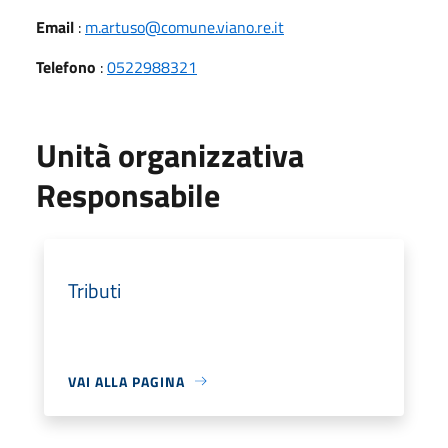
Email
:
m.artuso@comune.viano.re.it
Telefono
:
0522988321
Unità organizzativa
Responsabile
Tributi
VAI ALLA PAGINA