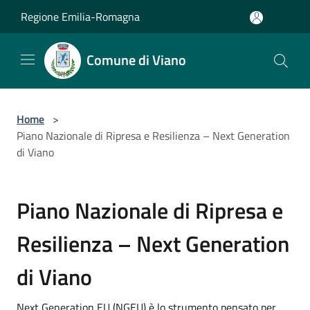
Salta al contenuto principale
Regione Emilia-Romagna
Comune di Viano
Home
>
Piano Nazionale di Ripresa e Resilienza – Next Generation
di Viano
Piano Nazionale di Ripresa e
Resilienza – Next Generation
di Viano
Next Generation EU (NGEU) è lo strumento pensato per