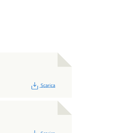
PDF
Scarica
PDF