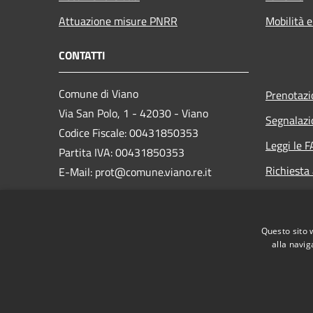
Attuazione misure PNRR
Mobilità e
CONTATTI
Comune di Viano
Prenotaz
Via San Polo, 1 - 42030 - Viano
Segnalazi
Codice Fiscale: 00431850353
Leggi le 
Partita IVA: 00431850353
Richiesta
E-Mail: prot@comune.viano.re.it
PEC:
viano@cert.provincia.re.it
Telefono: 0522-988321
Questo sito 
alla navig
RSS
Accessibilità
Privacy
Cookie
Mappa de