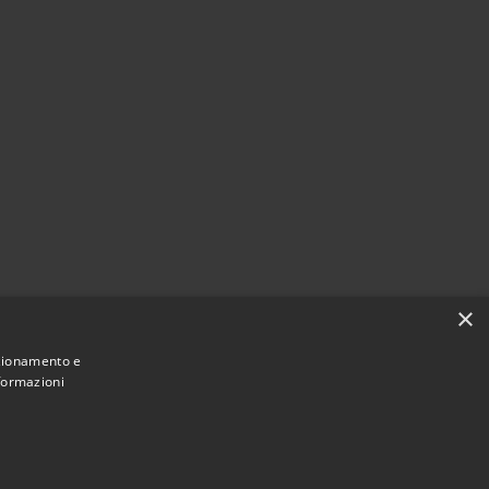
×
nzionamento e
nformazioni
Municipium
Accesso redazione
 di Viano • Powered by
•