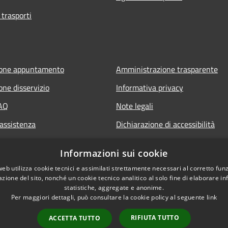
 trasporti
ione appuntamento
Amministrazione trasparente
one disservizio
Informativa privacy
FAQ
Note legali
 assistenza
Dichiarazione di accessibilità
Piano di miglioramento del sito
Informazioni sui cookie
web utilizza cookie tecnici e assimilati strettamente necessari al corretto fu
azione del sito, nonché un cookie tecnico analitico al solo fine di elaborare i
statistiche, aggregate e anonime.
Per maggiori dettagli, può consultare la cookie policy al seguente
link
RIFIUTA TUTTO
ACCETTA TUTTO
l sito
Copyright © 2026 • Comune