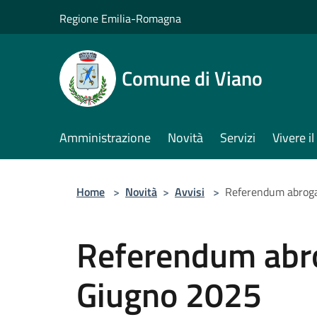
Salta al contenuto principale
Regione Emilia-Romagna
Comune di Viano
Amministrazione
Novità
Servizi
Vivere 
Home
>
Novità
>
Avvisi
>
Referendum abrogat
Referendum abrog
Giugno 2025