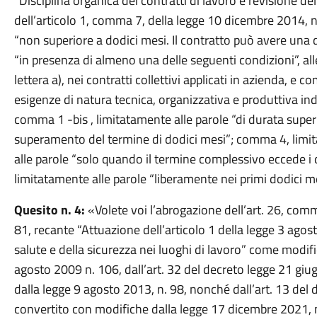
“Disciplina organica dei contratti di lavoro e revisione 
dell’articolo 1, comma 7, della legge 10 dicembre 2014, 
“non superiore a dodici mesi. Il contratto può avere una
“in presenza di almeno una delle seguenti condizioni”, alle
lettera a), nei contratti collettivi applicati in azienda, 
esigenze di natura tecnica, organizzativa e produttiva indiv
comma 1 -bis , limitatamente alle parole “di durata superi
superamento del termine di dodici mesi”; comma 4, limitat
alle parole “solo quando il termine complessivo eccede i
limitatamente alle parole “liberamente nei primi dodici 
Quesito n. 4:
«Volete voi l’abrogazione dell’art. 26, comma
81, recante “Attuazione dell’articolo 1 della legge 3 agost
salute e della sicurezza nei luoghi di lavoro” come modific
agosto 2009 n. 106, dall’art. 32 del decreto legge 21 gi
dalla legge 9 agosto 2013, n. 98, nonché dall’art. 13 del
convertito con modifiche dalla legge 17 dicembre 2021, n