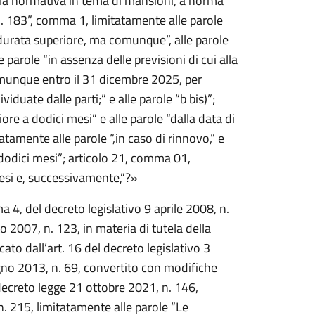
della normativa in tema di mansioni, a norma
n. 183”, comma 1, limitatamente alle parole
 durata superiore, ma comunque”, alle parole
 parole “in assenza delle previsioni di cui alla
e comunque entro il 31 dicembre 2025, per
iduate dalle parti;” e alle parole “b bis)”;
ore a dodici mesi” e alle parole “dalla data di
amente alle parole “,in caso di rinnovo,” e
 dodici mesi”; articolo 21, comma 01,
mesi e, successivamente,”?»
 4, del decreto legislativo 9 aprile 2008, n.
o 2007, n. 123, in materia di tutela della
ato dall’art. 16 del decreto legislativo 3
ugno 2013, n. 69, convertito con modifiche
 decreto legge 21 ottobre 2021, n. 146,
. 215, limitatamente alle parole “Le