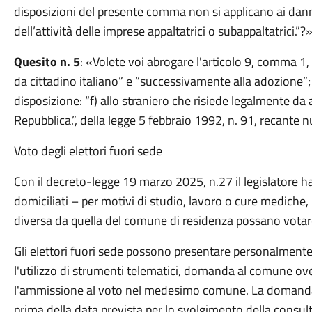
disposizioni del presente comma non si applicano ai danni
dell’attività delle imprese appaltatrici o subappaltatrici.”?
Quesito n. 5
: «Volete voi abrogare l'articolo 9, comma 1, 
da cittadino italiano” e “successivamente alla adozione”; 
disposizione: “f) allo straniero che risiede legalmente da 
Repubblica.”, della legge 5 febbraio 1992, n. 91, recante
Voto degli elettori fuori sede
Con il decreto-legge 19 marzo 2025, n.27 il legislatore 
domiciliati – per motivi di studio, lavoro o cure mediche
diversa da quella del comune di residenza possano votar
Gli elettori fuori sede possono presentare personalment
l'utilizzo di strumenti telematici, domanda al comune o
l'ammissione al voto nel medesimo comune. La domanda 
prima della data prevista per lo svolgimento della consul