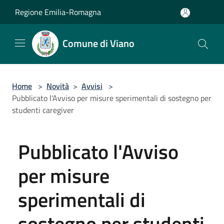
Salta al contenuto principale
Regione Emilia-Romagna
Comune di Viano
Home
>
Novità
>
Avvisi
>
Pubblicato l'Avviso per misure sperimentali di sostegno per
studenti caregiver
Pubblicato l'Avviso
per misure
sperimentali di
sostegno per studenti