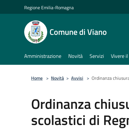
Salta al contenuto principale
Regione Emilia-Romagna
Comune di Viano
Amministrazione
Novità
Servizi
Vivere 
Home
>
Novità
>
Avvisi
>
Ordinanza chiusura 
Ordinanza chiusu
scolastici di Re