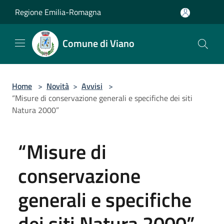
Salta al contenuto principale
Regione Emilia-Romagna
Comune di Viano
Home
>
Novità
>
Avvisi
>
“Misure di conservazione generali e specifiche dei siti
Natura 2000”
“Misure di
conservazione
generali e specifiche
dei siti Natura 2000”