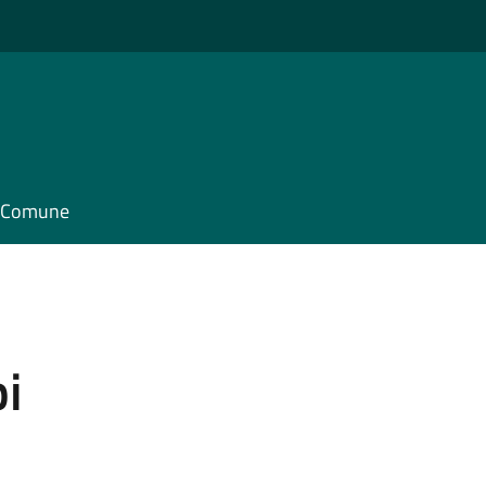
il Comune
pi