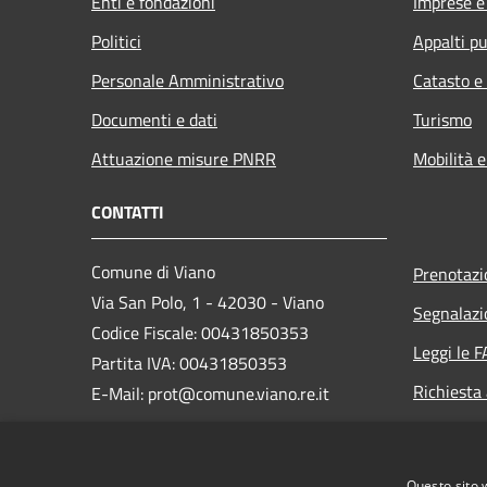
Enti e fondazioni
Imprese 
Politici
Appalti pu
Personale Amministrativo
Catasto e
Documenti e dati
Turismo
Attuazione misure PNRR
Mobilità e
CONTATTI
Comune di Viano
Prenotaz
Via San Polo, 1 - 42030 - Viano
Segnalazi
Codice Fiscale: 00431850353
Leggi le 
Partita IVA: 00431850353
Richiesta
E-Mail: prot@comune.viano.re.it
PEC:
viano@cert.provincia.re.it
Telefono: 0522-988321
Questo sito 