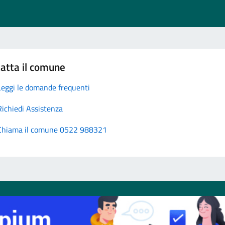
atta il comune
Leggi le domande frequenti
Richiedi Assistenza
Chiama il comune 0522 988321