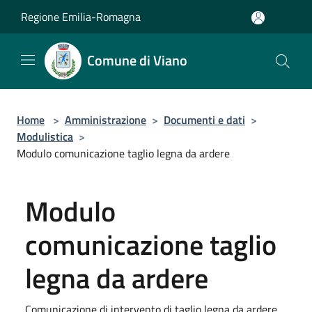
Salta al contenuto principale
Regione Emilia-Romagna
Comune di Viano
Home
>
Amministrazione
>
Documenti e dati
>
Modulistica
>
Modulo comunicazione taglio legna da ardere
Modulo
comunicazione taglio
legna da ardere
Comunicazione di intervento di taglio legna da ardere